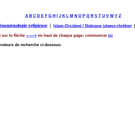
A
B
C
D
E
F
G
H
I
J
K
L
M
N
O
P
Q
R
S
T
U
V
W
Y
Z
énoménologie religieuse
|
Islam-Occident / Dialogue islamo-chrétien
 sur la flèche
------->
en haut de chaque page: commencer
ici
x moteurs de recherche ci-dessous: