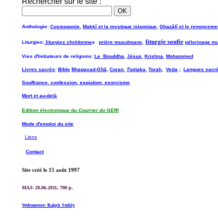
Rechercher sur le site :
A
nthologie:
Cosmogonie,
Makkî et la mystique islamique,
Ghazâlî et le renonceme
liturgie soufie
Liturgies:
liturgies chrétienne
s
prière musulmane
,
pélerinage m
Vies d'Initiateurs de religions:
Le Bouddha
,
Jésus
,
Krishna
,
Mohammed
Livres sacrés
:
Bible
Bhagavad-Gîtâ
,
Coran
,
T
ipitaka
,
Torah,
Veda
;
Langues sacr
Souffrance, confession, expiation, exorcisme
Mort et au-delà
Edition électronique du
Courrier du GERI
Mode d'emploi du site
Liens
Contact
Site créé le 15 août 1997
MAJ: 28.06.2011, 700 p.
Webmestre: Ralph Stehly