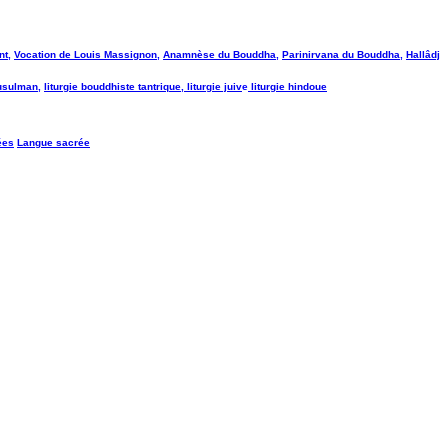
nt
,
Vocation de Louis Massignon
,
Anamnèse du Bouddha
,
Parinirvana du Bouddha
,
Hallâdj
usulman
,
liturgie bouddhiste tantrique
,
liturgie juiv
e
liturgie hindoue
ées
Langue sacrée