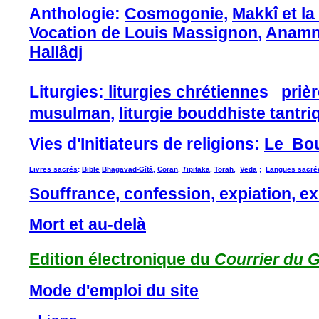
A
nthologie:
Cosmogonie,
Makkî et la
Vocation de Louis Massignon
,
Anamn
Hallâdj
Liturgies:
liturgies chrétienne
s
priè
musulman
,
liturgie bouddhiste tantri
Vies d'Initiateurs de religions:
Le Bo
Livres sacrés
:
Bible
Bhagavad-Gîtâ
,
Coran
,
T
ipitaka
,
Torah,
Veda
;
Langues sacré
Souffrance, confession, expiation, e
Mort et au-delà
Edition électronique du
Courrier du 
Mode d'emploi du site