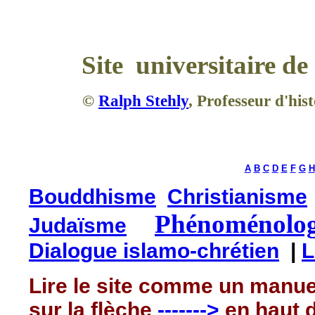
Site universitaire de 
©
Ralph Stehly
, Professeur d'his
A
B
C
D
E
F
G
H
Bouddhisme
Christianisme
Phénoménologi
Judaïsme
Dialogue islamo-chrétien
|
L
Lire le site comme un manuel
sur la flèche
------->
en haut 